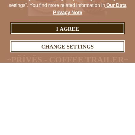
settings". You find more related information in
Our Data
Privacy Note
OPEN GALLERY
I AGREE
CHANGE SETTINGS
~PŘÍVĚS - COFFEE TRAILER~