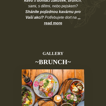
kávu
a
domácí zákusek
,
brunch
,
sami, s dětmi, nebo pejskem?
Sháníte pojízdnou kavárnu pro
Vaší akci?
Potřebujete dort na
...
read more
GALLERY
~BRUNCH~